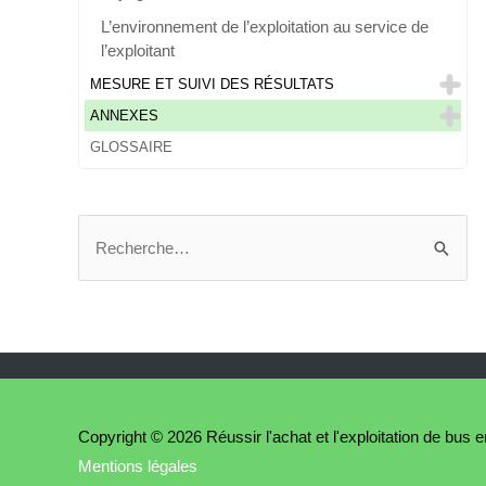
L’environnement de l’exploitation au service de
l’exploitant
MESURE ET SUIVI DES RÉSULTATS
ANNEXES
GLOSSAIRE
R
e
c
h
e
r
c
Copyright © 2026
Réussir l'achat et l'exploitation de bu
h
Mentions légales